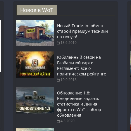
Новое в WoT
Новый Trade-in: обмен
старой премиум техники
на новую!
13.6.2019
Юбилейный сезон на
Глобальной карте.
Регламент: все о
политическом рейтинге
19.9.2018
Обновление 1.8:
Ежедневные задачи,
статистика и Линия
фронта в WoT – обзор
обновления
4.3.2020