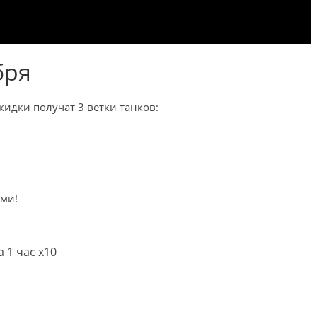
бря
кидки получат 3 ветки танков:
ами!
 1 час x10