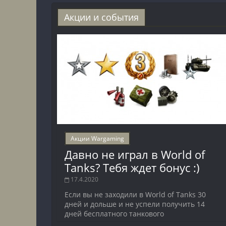
Акции и события
Акции Wargaming
Давно не играл в World of
Tanks? Тебя ждет бонус :)
17.4.2020
Если вы не заходили в World of Tanks 30
дней и дольше и не успели получить 14
дней бесплатного танкового