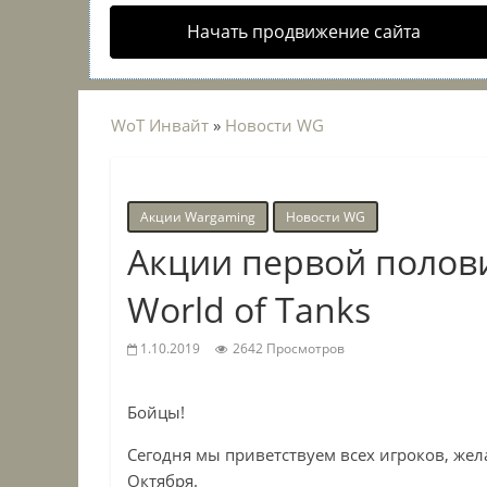
Начать продвижение сайта
WoT Инвайт
»
Новости WG
Акции Wargaming
Новости WG
Акции первой полови
World of Tanks
1.10.2019
2642 Просмотров
Бойцы!
Сегодня мы приветствуем всех игроков, жел
Октября.