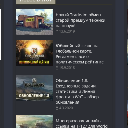
Новый Trade-in: обмен
старой премиум техники
на новую!
13.6.2019
Юбилейный сезон на
Глобальной карте.
Регламент: все о
политическом рейтинге
19.9.2018
Обновление 1.8:
Ежедневные задачи,
статистика и Линия
фронта в WoT – обзор
обновления
4.3.2020
Многоразовая инвайт-
ссылка на Т-127 для World