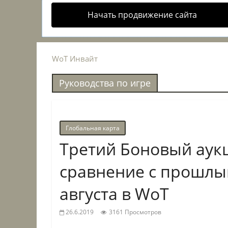
Начать продвижение сайта
WoT Инвайт
Руководства по игре
Глобальная карта
Третий Боновый аук
сравнение с прошлым
августа в WoT
26.6.2019
3161 Просмотров