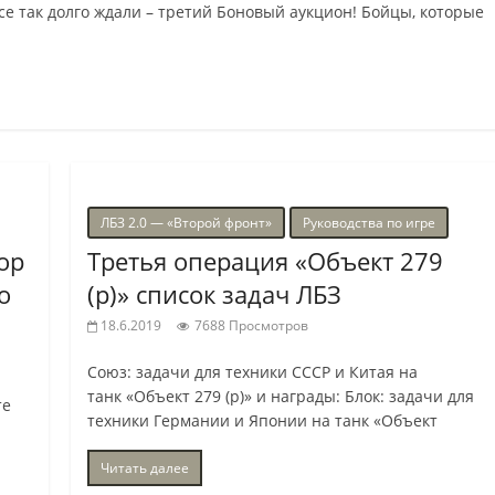
все так долго ждали – третий Боновый аукцион! Бойцы, которые
ЛБЗ 2.0 — «Второй фронт»
Руководства по игре
ор
Третья операция «Объект 279
о
(р)» список задач ЛБЗ
18.6.2019
7688 Просмотров
Союз: задачи для техники СССР и Китая на
танк «Объект 279 (р)» и награды: Блок: задачи для
те
техники Германии и Японии на танк «Объект
Читать далее