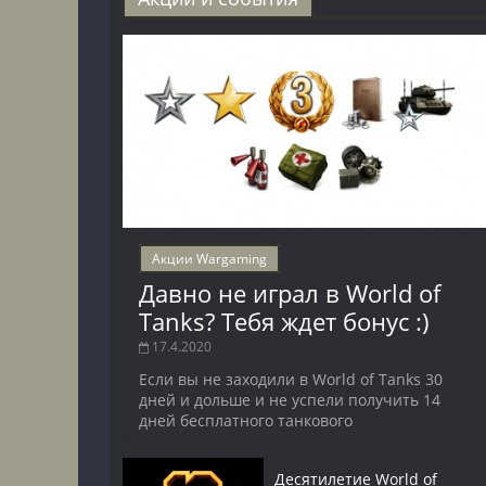
Акции Wargaming
Давно не играл в World of
Tanks? Тебя ждет бонус :)
17.4.2020
Если вы не заходили в World of Tanks 30
дней и дольше и не успели получить 14
дней бесплатного танкового
Десятилетие World of