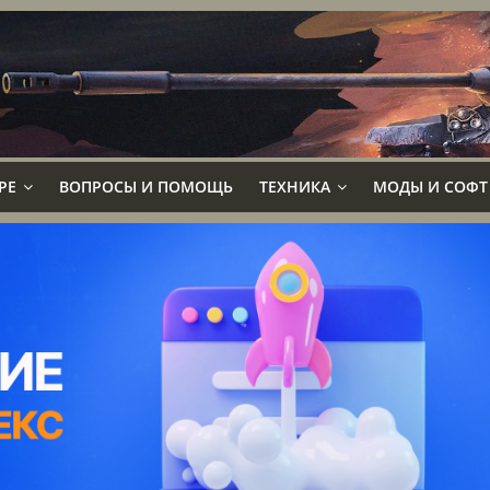
РЕ
ВОПРОСЫ И ПОМОЩЬ
ТЕХНИКА
МОДЫ И СОФТ