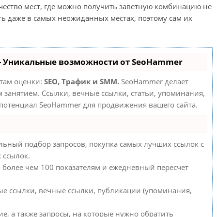
чество мест, где можно получить заветную комбинацию не
ть даже в самых неожиданных местах, поэтому сам их
- Уникальные возможности от SeoHammer
етам оценки:
SEO, Трафик и SMM.
SeoHammer делает
занятием. Ссылки, вечные ссылки, статьи, упоминания,
 потенциал SeoHammer для продвижения вашего сайта.
льный подбор запросов, покупка самых лучших ссылок с
 ссылок.
о более чем 100 показателям и ежедневный пересчет
ые ссылки, вечные ссылки, публикации (упоминания,
е, а также запросы, на которые нужно обратить