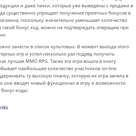
одукции и даже танки, которые уже выведены с продажи в
ода существенно упрощает получения приятных бонусов в
магазина, поскольку значительно уменьшает количество
я такой бонус код, можно не подтверждать операцию при
ии.
можно занести в список культовых. В момент выхода этого
ерных игр и успел несколько раз подряд получить
как лучшая MMO RPG. Также эта игра вошла в книгу
ребывает наибольшее количество участников on-line.
ддерживать ту высокую планку, которую их игра заняла в
ого они вводят новый функционал в игру и возможности
 бонус-коды:
anks