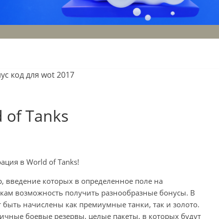
 of Tanks
ация в World of Tanks!
, введение которых в определенное поле на
рокам возможность получить разнообразные бонусы. В
т быть начислены как премиумные танки, так и золото.
ичные боевые резервы, целые пакеты, в которых будут