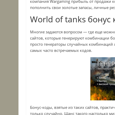
компания Wargaming прибыль от продажи ко
пополнить свои золотые запасы, личные р
World of tanks бонус 
Многие задаются вопросом — где еще можно 
сайтов, которые генерируют комбинации бон
просто генераторы случайных комбинаций л
самых часто встречаемых кодов.
Бонус-коды, взятые из таких сайтов, практи
только случайно. Шанс такого настолько ми