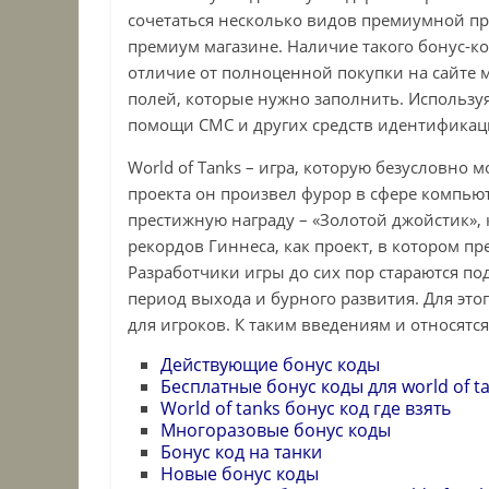
сочетаться несколько видов премиумной пр
премиум магазине. Наличие такого бонус-к
отличие от полноценной покупки на сайте 
полей, которые нужно заполнить. Использу
помощи СМС и других средств идентификац
World of Tanks – игра, которую безусловно 
проекта он произвел фурор в сфере компьют
престижную награду – «Золотой джойстик», 
рекордов Гиннеса, как проект, в котором п
Разработчики игры до сих пор стараются по
период выхода и бурного развития. Для эт
для игроков. К таким введениям и относятся
Действующие бонус коды
Бесплатные бонус коды для world of t
World of tanks бонус код где взять
Многоразовые бонус коды
Бонус код на танки
Новые бонус коды