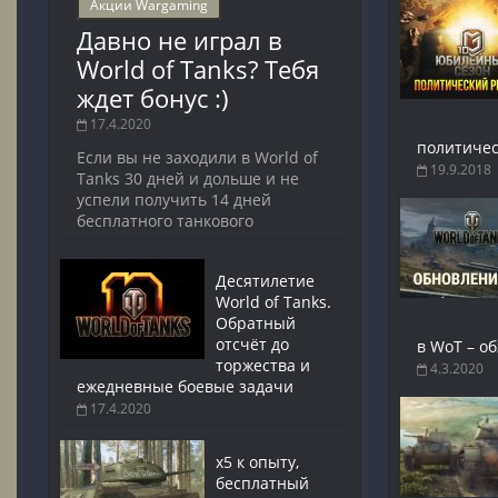
Акции Wargaming
Давно не играл в
World of Tanks? Тебя
ждет бонус :)
17.4.2020
политичес
Если вы не заходили в World of
19.9.2018
Tanks 30 дней и дольше и не
успели получить 14 дней
бесплатного танкового
Десятилетие
World of Tanks.
Обратный
отсчёт до
в WoT – о
торжества и
4.3.2020
ежедневные боевые задачи
17.4.2020
x5 к опыту,
бесплатный