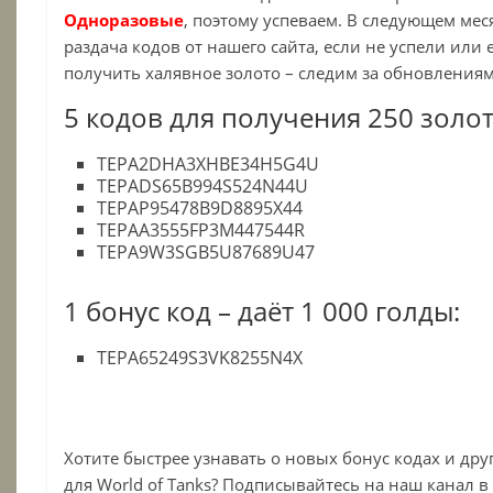
Одноразовые
, поэтому успеваем. В следующем мес
раздача кодов от нашего сайта, если не успели или
получить халявное золото – следим за обновлениям
5 кодов для получения 250 золот
TEPA2DHA3XHBE34H5G4U
TEPADS65B994S524N44U
TEPAP95478B9D8895X44
TEPAA3555FP3M447544R
TEPA9W3SGB5U87689U47
1 бонус код – даёт 1 000 голды:
TEPA65249S3VK8255N4X
Хотите быстрее узнавать о новых бонус кодах и др
для World of Tanks? Подписывайтесь на наш канал в