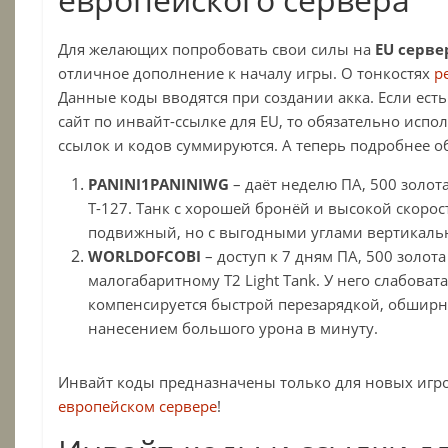
Для желающих попробовать свои силы на
EU серве
отличное дополнение к началу игры. О тонкостях
р
Данные коды вводятся при создании акка. Если ест
сайт по инвайт-ссылке для EU, то обязательно испо
ссылок и кодов суммируются. А теперь подробнее о
PANINI1PANINIWG
– даёт неделю ПА, 500 золот
Т-127. Танк с хорошей бронёй и высокой скоро
подвижный, но с выгодными углами вертикаль
WORLDOFCOBI
– доступ к 7 дням ПА, 500 золот
малогабаритному T2 Light Tank. У него слабоват
компенсируется быстрой перезарядкой, обшир
нанесением большого урона в минуту.
Инвайт коды предназначены только для новых игр
европейском сервере
!