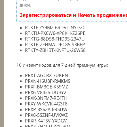
дней.
Зарегистрироваться и Начать продвижен
RTKTF-ZY9MZ-6RDVT-NYD2C
RTKTU-PX6W6-XP8KH-Z26PE
RTKTG-88D58-FHD9S-2347U
RTKTP-ZFNMA-DEC85-S3BEP
RTKTY-ZBHBT-KNFTU-26WS8
10 инвайт кодов для 7 дней премиум игры:
PRXT-AGCRX-7UKPN
PRXN-H6U8P-RMKMS
PRXF-BM3GE-K59MZ
PRX6-V8435-DUBY2
PRXK-3NFM7-RE4TH
PRXY-WKCVK-4G3F8
PRXP-8S6ZA-6R5UW
PRX6-5SZNF-UVKWZ
PRXP-K4TSV-YXDGV
PRX3-7NACD-WYD9M