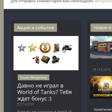
Для отправки комментария вам необходимо
авторизо
Акции и события
Новое в
13.6.2019
Акции Wargaming
Давно не играл в
World of Tanks? Тебя
ждет бонус :)
17.4.2020
политичес
Если вы не заходили в World of