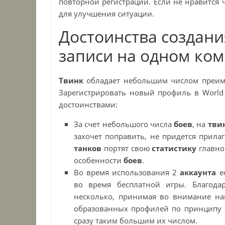
повторной регистрации. Если не нравится 
для улучшения ситуации.
Достоинства создани
записи на одном ко
Твинк
обладает небольшим числом преиму
Зарегистрировать новый профиль в
World
достоинствами:
За счет небольшого числа
боев
, на
тви
захочет поправить, не придется прила
танков
портят свою
статистику
главно
особенности
боев
.
Во время использования 2
аккаунта
ес
во время бесплатной игры. Благода
несколько, принимая во внимание н
образованных профилей по принципу н
сразу таким большим их числом.