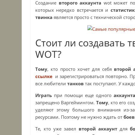
Создание
второго аккаунта
wot
может по
которых нередко встречается и
статистик
твинка
является просто с технической стор
Стоит ли создавать т
WOT
?
Тому
, кто просто хочет для себя
второй 
ссылке
и зарегистрироваться повторно. Пр
все любители
танков
так поступают. У кажд
Играть
при помощи еще одного
аккаунт
запрещено Варгеймингом.
Тому
, кто его с
уделяют этому большого внимания из-з
ресурсами. Поэтому не нужно ждать от
бое
Те, кто уже завел
второй аккаунт
для
б