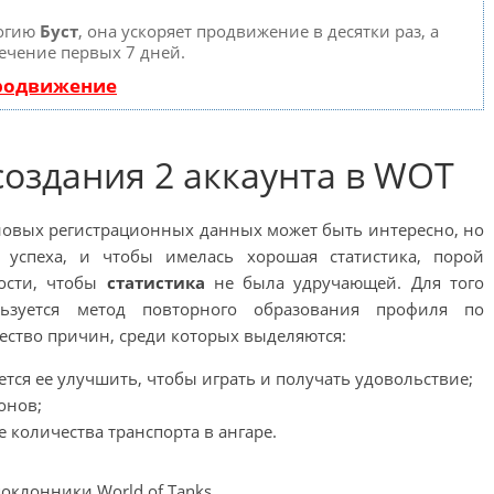
логию
Буст
, она ускоряет продвижение в десятки раз, а
ечение первых 7 дней.
продвижение
оздания 2 аккаунта в
WOT
новых регистрационных данных может быть интересно, но
 успеха, и чтобы имелась хорошая статистика, порой
рости, чтобы
статистика
не была удручающей. Для того
ьзуется метод повторного образования профиля по
ство причин, среди которых выделяются:
ется ее улучшить, чтобы играть и получать удовольствие;
онов;
 количества транспорта в ангаре.
 поклонники
World
of
Tanks
.