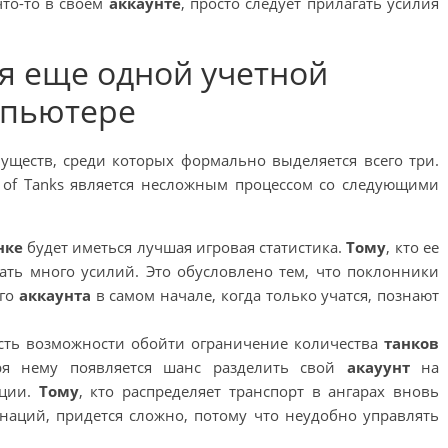
что-то в своем
аккаунте
, просто следует прилагать усилия
я еще одной учетной
мпьютере
ществ, среди которых формально выделяется всего три.
of
Tanks
является несложным процессом со следующими
нке
будет иметься лучшая игровая статистика.
Тому
, кто ее
гать много усилий. Это обусловлено тем, что поклонники
го
аккаунта
в самом начале, когда только учатся, познают
ть возможности обойти ограничение количества
танков
ря нему появляется шанс разделить свой
акауунт
на
ации.
Тому
, кто распределяет транспорт в ангарах вновь
аций, придется сложно, потому что неудобно управлять