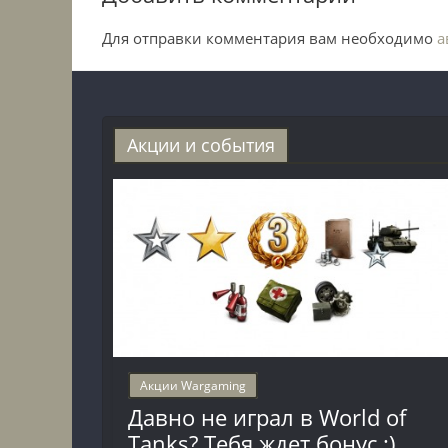
Для отправки комментария вам необходимо
а
Акции и события
Акции Wargaming
Давно не играл в World of
Tanks? Тебя ждет бонус :)