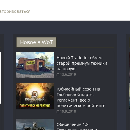
вторизоваться
.
Новое в WoT
Новый Trade-in: обмен
старой премиум техники
на новую!
13.6.2019
Юбилейный сезон на
Глобальной карте.
Регламент: все о
политическом рейтинге
19.9.2018
Обновление 1.8:
Ежедневные задачи,