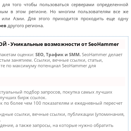
о для того чтобы пользоваться серверами определенной
ным в этом регионе. Но многим пользователям все же
или Азии. Для этого приходится проходить еще одну
оев
другого региона.
ОЙ - Уникальные возможности от SeoHammer
 пакетам оценки:
SEO, Трафик и SMM.
SeoHammer делает
тым занятием. Ссылки, вечные ссылки, статьи,
йте по максимуму потенциал SeoHammer для
ктуальный подбор запросов, покупка самых лучших
 лучших бирж ссылок.
ок по более чем 100 показателям и ежедневный пересчет
ндные ссылки, вечные ссылки, публикации (упоминания,
.
дение, а также запросы, на которые нужно обратить