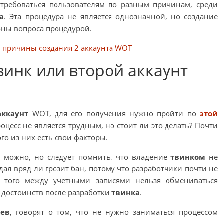
требоваться пользователям по разным причинам, среди
а
. Эта процедура не является однозначной, но создание
оны вопроса процедурой.
винк или второй аккаунт
аккаунт
WOT
, для его получения нужно пройти по
этой
оцесс не является трудным, но стоит ли это делать? Почти
ого из них есть свои факторы.
а
можно, но следует помнить, что владение
твинком
не
оздал вряд ли грозит бан, потому что разработчики почти не
а того между учетными записями нельзя обмениваться
в
достоинств после разработки
твинка
.
оев
, говорят о том, что не нужно заниматься процессом