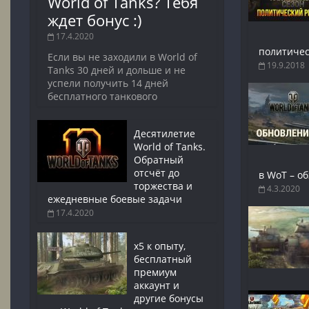
World of Tanks? Тебя
ждет бонус :)
17.4.2020
политичес
Если вы не заходили в World of
19.9.2018
Tanks 30 дней и дольше и не
успели получить 14 дней
бесплатного танкового
Десятилетие
World of Tanks.
Обратный
отсчёт до
в WoT – о
торжества и
4.3.2020
ежедневные боевые задачи
17.4.2020
x5 к опыту,
бесплатный
премиум
аккаунт и
другие бонусы