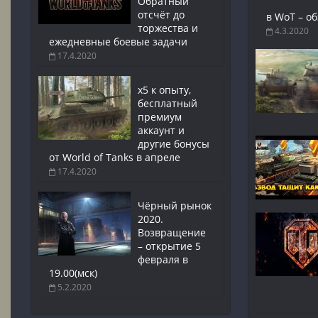
Обратный
отсчёт до
в WoT – о
торжества и
4.3.2020
ежедневные боевые задачи
17.4.2020
x5 к опыту,
бесплатный
премиум
аккаунт и
другие бонусы
от World of Tanks в апреле
17.4.2020
Чёрный рынок
2020.
Возвращение
– открытие 5
февраля в
19.00(мск)
5.2.2020