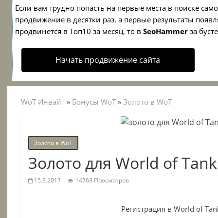
Если вам трудно попасть на первые места в поиске са
продвижение в десятки раз, а первые результаты появля
продвинется в Топ10 за месяц, то в
SeoHammer
за буст
Начать продвижение сайта
WoT Инвайт
»
Бонусы WoT
»
Золото в WoT
Золото в WoT
Золото для World of Tank
15.3.2017
14763 Просмотров
Регистрация в World of Tan