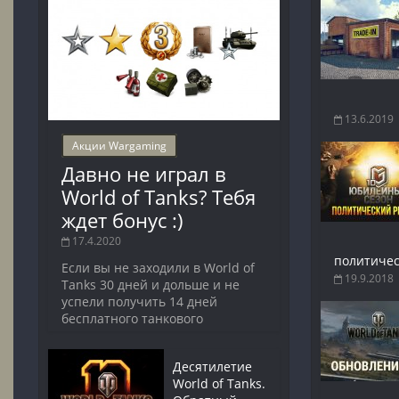
13.6.2019
Акции Wargaming
Давно не играл в
World of Tanks? Тебя
ждет бонус :)
17.4.2020
политичес
Если вы не заходили в World of
19.9.2018
Tanks 30 дней и дольше и не
успели получить 14 дней
бесплатного танкового
Десятилетие
World of Tanks.