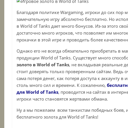
Благодаря политике Wargaming, игроки до сих пор мо
замечательную игру абсолютно бесплатно. Но испо
в
World
of
Tanks
дает много бонусов. Из-за этого сво
достаточно много игроков, что позволяет им много
прокачки в этой игре и проводить более качествен
Однако его не всегда обязательно приобретать в м
продукции World of Tanks. Существует много спосо
золото в
World
of
Tanks
, не вкладывая реальные де
стоит доверять только проверенным сайтам. Ведь о
сама потеря денег, как потеря доступа к аккаунту в 
столь много сил и времени. К сожалению,
бесплат
для World of Tanks
, проводится на сайтах в интерн
игроки часто становятся жертвами обмана.
Ну а мы пожелаем всем танкистам победных боев, и
бесплатного золота для World of Tanks!