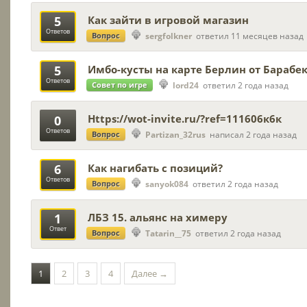
5
Как зайти в игровой магазин
Ответов
Вопрос
sergfolkner
ответил 11 месяцев назад
5
Имбо-кусты на карте Берлин от Барабе
Ответов
Совет по игре
lord24
ответил 2 года назад
Https://wot-invite.ru/?ref=111606к6к
0
Ответов
Вопрос
Partizan_32rus
написал 2 года назад
6
Как нагибать с позиций?
Ответов
Вопрос
sanyok084
ответил 2 года назад
1
ЛБЗ 15. альянс на химеру
Ответ
Вопрос
Tatarin__75
ответил 2 года назад
1
2
3
4
Далее →