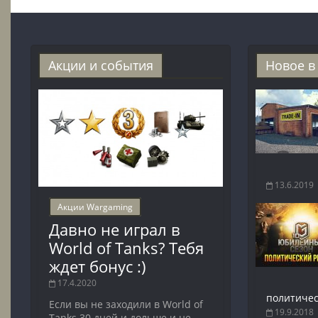
Акции и события
Новое в
13.6.2019
Акции Wargaming
Давно не играл в
World of Tanks? Тебя
ждет бонус :)
17.4.2020
политичес
Если вы не заходили в World of
19.9.2018
Tanks 30 дней и дольше и не