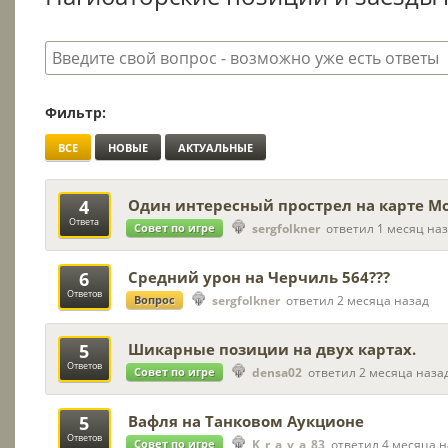
Фильтр:
ВСЕ
НОВЫЕ
АКТУАЛЬНЫЕ
4
Один интересный прострел на карте М
Ответа
Совет по игре
sergfolkner
ответил 1 месяц на
6
Средний урон на Черчиль 564???
Ответов
Вопрос
sergfolkner
ответил 2 месяца назад
5
Шикарные позиции на двух картах.
Ответов
Совет по игре
densa02
ответил 2 месяца наза
5
Вафля на Танковом Аукционе
Ответов
Совет по игре
K_r_a_v_a_83
ответил 4 месяца н