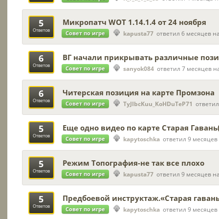
5
Микропатч WOT 1.14.1.4 от 24 ноября
Ответов
Совет по игре
kapusta77
ответил 6 месяцев н
6
ВГ начали прикрывать различные пози
Ответов
Совет по игре
sanyok084
ответил 7 месяцев н
6
Читерская позиция на карте Промзона
Ответов
Совет по игре
TyJIbcKuu_KoHDuTeP71
ответил
5
Еще одно видео по карте Старая Гавань
Ответов
Совет по игре
kapytoschka
ответил 9 месяцев
5
Режим Топография-не так все плохо
Ответов
Совет по игре
kapusta77
ответил 9 месяцев н
5
Предбоевой инструктаж.«Старая гаван
Ответов
Совет по игре
kapytoschka
ответил 9 месяцев